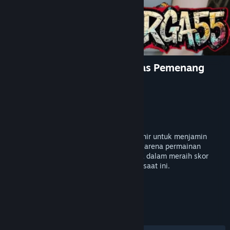
Bantuan
Rincian Akun
Preferensi toko
Jadilah Bagian dari Komunitas Pemenang
Ubah bahasa
Terbesar di Surga55
Ganti Pengguna
Pengembang
Surga33
Penerbit
Surgagroup
Dapatkan Aplikasi Seluler Steam
Dirilis
29 Apr 2025
Dibangun dengan teknologi server mutakhir untuk menjamin
Lihat situs web desktop
permainan yang mulus tanpa lag. Masuki arena permainan
strategis dan buktikan ketangkasan Anda dalam meraih skor
tertinggi di ekosistem game paling stabil saat ini.
TAG
+
ULASAN