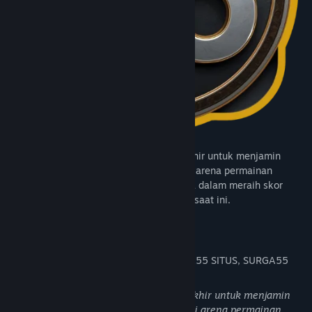
Dibangun dengan teknologi server mutakhir untuk menjamin
permainan yang mulus tanpa lag. Masuki arena permainan
strategis dan buktikan ketangkasan Anda dalam meraih skor
tertinggi di ekosistem game paling stabil saat ini.
Deskripsi Surga55
SURGA55 LINK, SURGA55 GAME, SURGA55 SITUS, SURGA55
WEBSITE, SURGA55 DAFTAR
Dibangun dengan teknologi server mutakhir untuk menjamin
permainan yang mulus tanpa lag. Masuki arena permainan