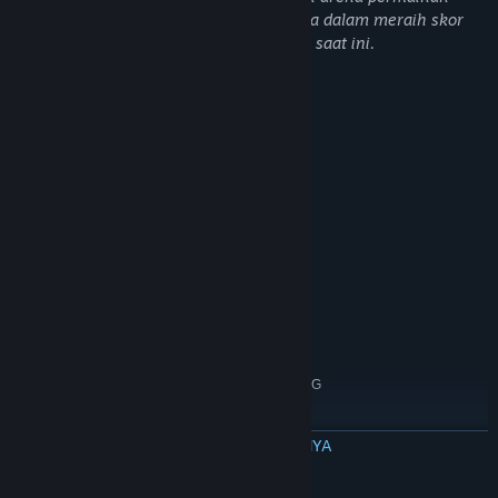
strategis dan buktikan ketangkasan Anda dalam meraih skor
tertinggi di ekosistem game paling stabil saat ini.
Informasi Surga55
PRODUK
NAMA SITUS :
PROVIDER TERBAIK :
GAME TERBAIK :
MIN DEPO :
MIN WEDE :
KETERANGAN
SURGA55
PRAGMATIC PLAY, HABANERO, SPADE GAMING
GATES OLYMPUS, MAHJONG WAYS
RP. 10,000
BACA SELENGKAPNYA
RP. 20,000
Mulai 1 Januari 2026, Promo dan Cashback akan naik sampai 90%.
*
2026 SURGA55 - SURGAGROUP