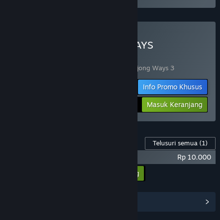
JOIN GAME MAHJONG WAYS
PROMO KHUSUS
(?)
Terdiri dari 2 item:
Mahjong Ways 2
,
Mahjong Ways 3
Info Promo Khusus
-99%
Rp 10.000
Masuk Keranjang
Konten Game
Telusuri semua
(1)
Sweet Bonanza 1000 - Promo Saldo
Rp 10.000
Masukkan ke Keranjang
Rp 10.0000
Lihat Hub Komunitas