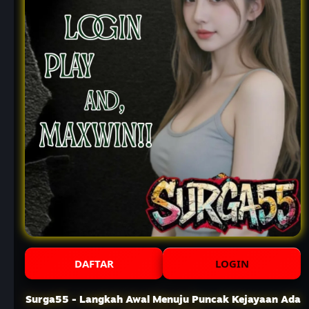
DAFTAR
LOGIN
Surga55 - Langkah Awal Menuju Puncak Kejayaan Ada