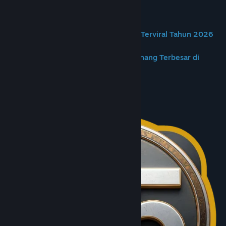
Join us on Discord
✦Surga55 | Game Online Terbaik Dan Terviral Tahun 2026
✦Jadilah Bagian dari Komunitas Pemenang Terbesar di
Surga55
Tentang Game Ini