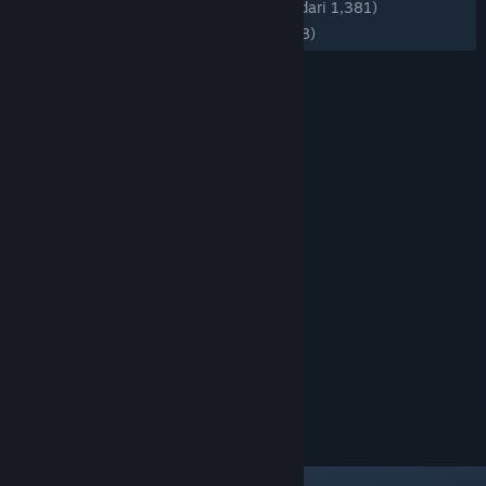
KESELURUHAN:
Mayoritas Positif
(74% dari 1,381)
TERBARU:
Mayoritas Positif
(72% dari 98)