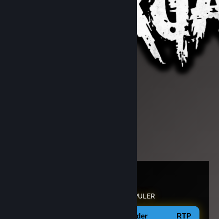
GAME ONLINE TERPOPULER
Game
Provider
RTP