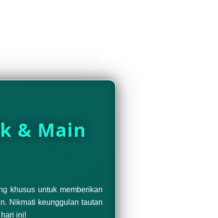
IDR 1,956,888.00
Colok Naga Macau
la****u5
IDR 2,027,811.00
Colok Naga Macau
at****r3
IDR 851,065.00
Toto Macau 3D (Tepat)
k & Main
ng khusus untuk memberikan
n. Nikmati keunggulan tautan
ari ini!