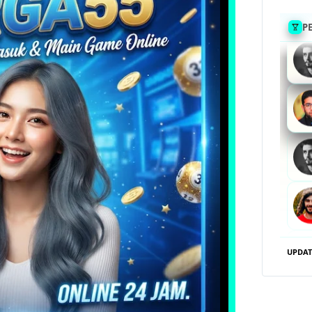
V
P
i
e
w
l
i
c
e
n
s
e
d
e
t
a
i
l
UPDAT
s