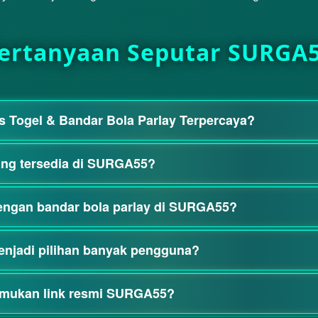
ertanyaan Seputar SURGA
s Togel & Bandar Bola Parlay Terpercaya?
gung caranya? Cukup klik tautan ini untuk masuk ke h
ang tersedia di SURGA55?
nkan game favoritmu lewat HP!
ragam pilihan permainan online, mulai dari togel, tar
ngan bandar bola parlay di SURGA55?
gital lainnya yang dapat dimainkan melalui satu akun dalam
upakan kategori permainan prediksi olahraga yang memu
jadi pilihan banyak pengguna?
kaligus dalam satu tiket taruhan dengan sistem yang mud
akses yang stabil, antarmuka yang ramah pengguna, laya
mukan link resmi SURGA55?
em secara berkala, serta komitmen dalam memberikan 