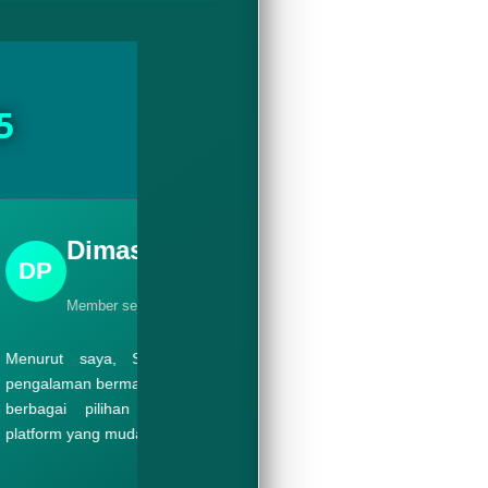
 diperoleh dari sumber
tas yang dapat dipastikan.
5
Dimas P
Rahmat 
P
RN
Member sejak Februari 2026 Medan
Member sejak Feb
urut saya, SURGA55 menawarkan
SURGA55 berhasil meng
alaman bermain yang nyaman dengan
yang profesional, mul
agai pilihan hiburan dalam satu
navigasi situs hingga si
form yang mudah diakses kapan saja.
stabil sehingga mem
pengguna menjadi lebih 