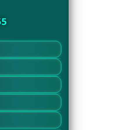
55
alaman utama, buat akun
uhan bola parlay, hingga
 satu platform.
ngkinkan pemain memilih
ah dipahami.
nan pelanggan yang aktif
pengalaman bermain yang