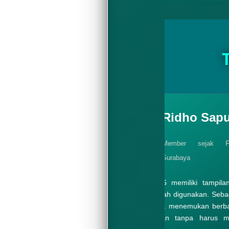
nyaman dan terpercaya.
Untuk memastikan keam
terpercaya dan hindari me
ika Pratama
Ridho Saputra
RS
 Februari 2026 Jakarta
Member sejak Februa
Surabaya
g di SURGA55 karena akses
at cepat dan stabil. Baik
SURGA55 memiliki tampilan yan
gkat mobile maupun desktop,
dan mudah digunakan. Sebagai p
elalu berjalan lancar tanpa
saya bisa menemukan berbagai fi
dibutuhkan tanpa harus mencari