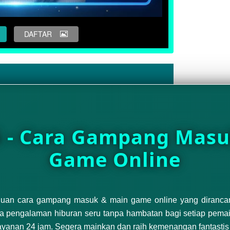
DAFTAR
 - Cara Gampang Masu
Game Online
an cara gampang masuk & main game online yang diranca
a pengalaman hiburan seru tanpa hambatan bagi setiap pemai
n layanan 24 jam. Segera mainkan dan raih kemenangan fantastis h