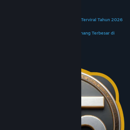
Join us on Discord
✦Surga55 | Game Online Terbaik Dan Terviral Tahun 2026
✦Jadilah Bagian dari Komunitas Pemenang Terbesar di
Surga55
Tentang Game Ini