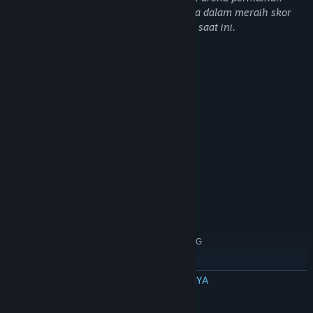
strategis dan buktikan ketangkasan Anda dalam meraih skor
tertinggi di ekosistem game paling stabil saat ini.
Informasi Surga55
PRODUK
NAMA SITUS :
PROVIDER TERBAIK :
GAME TERBAIK :
MIN DEPO :
MIN WEDE :
KETERANGAN
SURGA55
PRAGMATIC PLAY, HABANERO, SPADE GAMING
GATES OLYMPUS, MAHJONG WAYS
RP. 10,000
BACA SELENGKAPNYA
RP. 20,000
Mulai 1 Januari 2026, Promo dan Cashback akan naik sampai 90%.
*
2026 SURGA55 - SURGAGROUP