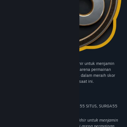
Dibangun dengan teknologi server mutakhir untuk menjamin
permainan yang mulus tanpa lag. Masuki arena permainan
strategis dan buktikan ketangkasan Anda dalam meraih skor
tertinggi di ekosistem game paling stabil saat ini.
Deskripsi Surga55
SURGA55 LINK, SURGA55 GAME, SURGA55 SITUS, SURGA55
WEBSITE, SURGA55 DAFTAR
Dibangun dengan teknologi server mutakhir untuk menjamin
permainan yang mulus tanpa lag. Masuki arena permainan