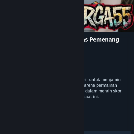
Bantuan
Rincian Akun
Preferensi toko
Jadilah Bagian dari Komunitas Pemenang
Ubah bahasa
Terbesar di Surga55
Ganti Pengguna
Pengembang
Surga33
Penerbit
Surgagroup
Dapatkan Aplikasi Seluler Steam
Dirilis
29 Apr 2025
Dibangun dengan teknologi server mutakhir untuk menjamin
Lihat situs web desktop
permainan yang mulus tanpa lag. Masuki arena permainan
strategis dan buktikan ketangkasan Anda dalam meraih skor
tertinggi di ekosistem game paling stabil saat ini.
TAG
+
ULASAN