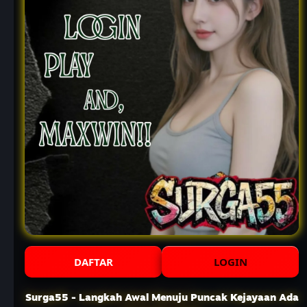
DAFTAR
LOGIN
Surga55 - Langkah Awal Menuju Puncak Kejayaan Ada